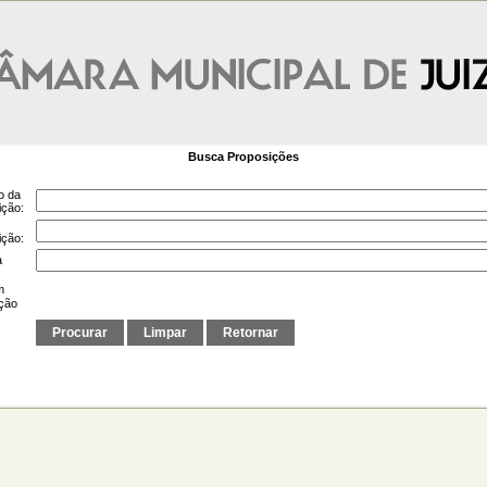
Busca Proposições
o da
ição:
ição:
a
m
ação