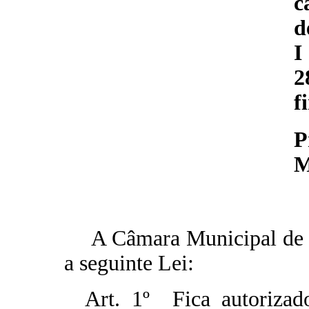
c
d
I
2
f
P
M
A Câmara Municipal de J
a seguinte Lei:
Art. 1º Fica autoriza