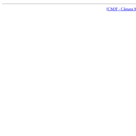
[CMJF - Câmara M