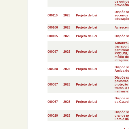
de outros
providênci
Dispõe so
000110
2025
Projeto de Lei
socorros 
educação 
000106
2025
Projeto de Lei
Acrescent
000105
2025
Projeto de Lei
Dispõe sob
Autoriza 
transport
particula
000097
2025
Projeto de Lei
PROUNI, 
médio de 
integrais 
Dispõe s
000088
2025
Projeto de Lei
Amiga dos
Dispõe s
palestras
000087
2025
Projeto de Lei
proteção 
tratos, e
nativas e 
Dispõe s
000067
2025
Projeto de Lei
da Guarda
...
Dispõe so
000029
2025
Projeto de Lei
grande po
Fora e dá