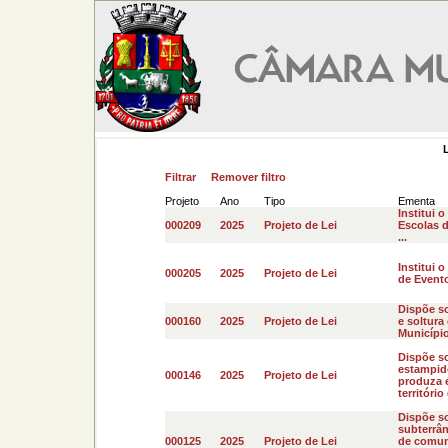
Filtrar
Remover filtro
Projeto
Ano
Tipo
Ementa
Institui 
000209
2025
Projeto de Lei
Escolas d
...
Institui 
000205
2025
Projeto de Lei
de Evento
Dispõe s
000160
2025
Projeto de Lei
e soltura
Município
Dispõe so
estampido
000146
2025
Projeto de Lei
produza 
território
Dispõe so
subterrân
000125
2025
Projeto de Lei
de comuni