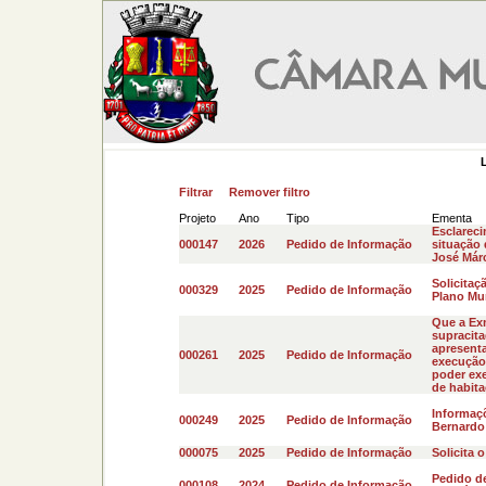
Filtrar
Remover filtro
Projeto
Ano
Tipo
Ementa
Esclareci
000147
2026
Pedido de Informação
situação 
José Márc
Solicita
000329
2025
Pedido de Informação
Plano Mun
Que a Exm
supracita
apresenta
000261
2025
Pedido de Informação
execução 
poder exe
de habitaç
Informaç
000249
2025
Pedido de Informação
Bernardo 
000075
2025
Pedido de Informação
Solicita o
Pedido de
000108
2024
Pedido de Informação