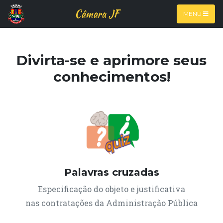
Câmara JF
MENU
Janela Modal
Divirta-se e aprimore seus
conhecimentos!
Lorem ipsum dolor sit amet, consectetur
Palavras cruzadas
adipiscing elit, sed do eiusmod tempor
Especificação do objeto e justificativa
incididunt ut labore et dolore magna aliqua.
nas contratações da Administração Pública
Tellus pellentesque eu tincidunt tortor
aliquam.aretra diam sit amet nisl suscipit