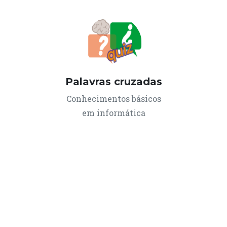
adipiscing bibendum est ultricies. Facilisis
magna etiam tempor orci eu lobortis
elementum nibh tellus. Arcu ac tortor
dignissim convallis aenean et. Mauris a
diam maecenas sed enim ut. Donec
pretium vulputate sapien nec. Sollicitudin
Palavras cruzadas
tempor id eu nisl. Consectetur a erat nam at
Conhecimentos básicos
lectus urna duis convallis convallis. At
em informática
consectetur lorem donec massa sapien
faucibus et molestie ac.
Lorem ipsum dolor sit amet, consectetur
adipiscing elit, sed do eiusmod tempor
incididunt ut labore et dolore magna aliqua.
Tellus pellentesque eu tincidunt tortor
aliquam.aretra diam sit amet nisl suscipit