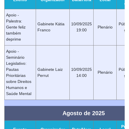
Al
Apoio -
Palestra:
Gabinete Kátia
10/09/2025
Públi
Gente feliz
Plenário
Franco
19:00
ge
também
deprime
Apoio -
Seminário
Legislativo:
Pautas
Gabinete Laiz
10/09/2025
Públi
Plenário
Prioritárias
Perrut
14:00
ge
sobre Direitos
Humanos e
Saúde Mental
Agosto de 2025
Púb