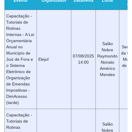
Evento
Organizador
Data/Hora
Local
Al
Capacitação -
Tutoriais de
Rotinas
Internas - A Lei
Orçamentária
Salão
Anual no
Servi
Nobre
Municípío de
da C
07/08/2025
Raymundo
Juiz de Fora e
Elejuf
Muni
14:00
Nonato
o Sistema
de Ju
Américo
Eletrônico de
Fo
Mendes
Organização
de Emendas
Impositivas -
DimAcesso
(tarde)
Capacitação -
Tutoriais de
Salão
Rotinas
Nobre