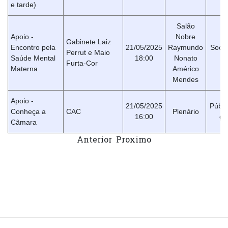
e tarde)
Salão
Apoio -
Nobre
Gabinete Laiz
Encontro pela
21/05/2025
Raymundo
Soci
Perrut e Maio
Saúde Mental
18:00
Nonato
Ci
Furta-Cor
Materna
Américo
Mendes
Apoio -
21/05/2025
Públi
Conheça a
CAC
Plenário
16:00
ge
Câmara
Anterior
Proximo