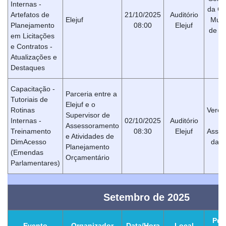
Internas -
da C
Artefatos de
21/10/2025
Auditório
Elejuf
Muni
Planejamento
08:00
Elejuf
de Ju
em Licitações
Fo
e Contratos -
Atualizações e
Destaques
Capacitação -
Parceria entre a
Tutoriais de
Elejuf e o
Rotinas
Verea
Supervisor de
Internas -
02/10/2025
Auditório
Assessoramento
Treinamento
08:30
Elejuf
Asses
e Atividades de
DimAcesso
da 
Planejamento
(Emendas
Orçamentário
Parlamentares)
Setembro de 2025
Púb
Evento
Organizador
Data/Hora
Local