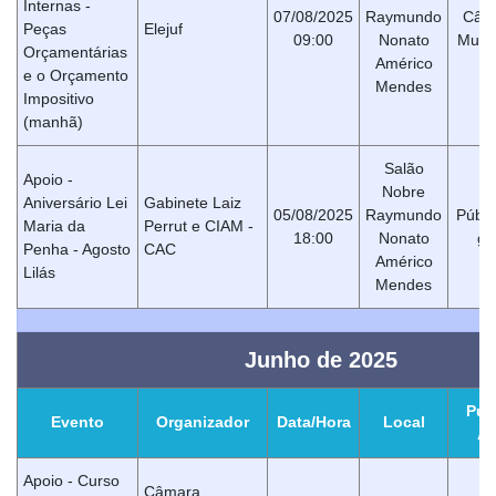
Internas -
07/08/2025
Raymundo
Câm
Peças
Elejuf
09:00
Nonato
Munic
Orçamentárias
Américo
e o Orçamento
Mendes
Impositivo
(manhã)
Salão
Apoio -
Nobre
Aniversário Lei
Gabinete Laiz
05/08/2025
Raymundo
Públi
Maria da
Perrut e CIAM -
18:00
Nonato
ge
Penha - Agosto
CAC
Américo
Lilás
Mendes
Junho de 2025
Púb
Evento
Organizador
Data/Hora
Local
Al
Apoio - Curso
Câmara