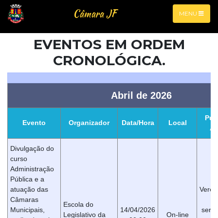
Câmara JF
MENU
Janela Modal
EVENTOS EM ORDEM
CRONOLÓGICA.
Abril de 2026
Púb
Evento
Organizador
Data/Hora
Local
Al
Divulgação do
Lorem ipsum dolor sit amet, consectetur
curso
Administração
adipiscing elit, sed do eiusmod tempor
Pública e a
incididunt ut labore et dolore magna aliqua.
atuação das
Verea
Tellus pellentesque eu tincidunt tortor
Câmaras
Escola do
Municipais,
14/04/2026
servi
aliquam.aretra diam sit amet nisl suscipit
Legislativo da
On-line