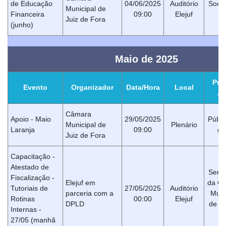
de Educação
04/06/2025
Auditório
Soci
Municipal de
Financeira
09:00
Elejuf
Ci
Juiz de Fora
(junho)
Maio de 2025
Púb
Evento
Organizador
Data/Hora
Local
Al
Câmara
Apoio - Maio
29/05/2025
Públi
Municipal de
Plenário
Laranja
09:00
ge
Juiz de Fora
Capacitação -
Atestado de
Servi
Fiscalização -
Elejuf em
da C
Tutoriais de
27/05/2025
Auditório
parceria com a
Muni
Rotinas
00:00
Elejuf
DPLD
de Ju
Internas -
Fo
27/05 (manhã